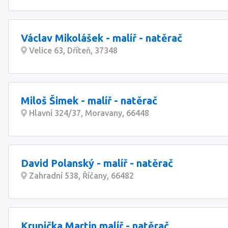
Václav Mikolášek - malíř - natěrač
Velice 63, Dříteň, 37348
Miloš Šimek - malíř - natěrač
Hlavní 324/37, Moravany, 66448
David Polanský - malíř - natěrač
Zahradní 538, Říčany, 66482
Krupička Martin malíř - natěrač