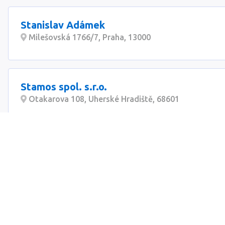
Stanislav Adámek
Milešovská 1766/7, Praha, 13000
Stamos spol. s.r.o.
Otakarova 108, Uherské Hradiště, 68601
Kontakty
+420 222 551 815
V pracovní dny 8:00 - 16:30