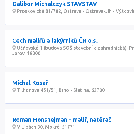
Dalibor Michalczyk STAVSTAV
Proskovická 81/782, Ostrava - Ostrava-Jih - Výškovi
Cech malířů a lakýrníků ČR o.s.
Učňovská 1 (budova SOŠ stavební a zahradnická), Pr
Jarov, 19000
Michal Kosař
Tilhonova 451/51, Brno - Slatina, 62700
Roman Honsnejman - malíř, natěrač
V Lípách 30, Mokré, 51771