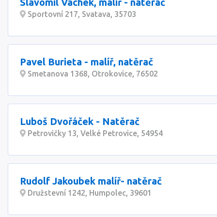
Slavomil Vachek, malíř - natěrač
Sportovní 217, Svatava, 35703
Pavel Burieta - malíř, natěrač
Smetanova 1368, Otrokovice, 76502
Luboš Dvořáček - Natěrač
Petrovičky 13, Velké Petrovice, 54954
Rudolf Jakoubek malíř- natěrač
Družstevní 1242, Humpolec, 39601