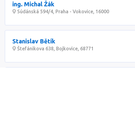
ing. Michal Žák
Súdánská 594/4, Praha - Vokovice, 16000
Stanislav Bětík
Štefánikova 638, Bojkovice, 68771
Luboš Kupilík
Osadní 1466/5, Praha-Holešovice, 17000
Ing. Pavel Zimák
Na Tržišti 339, Staňkov I, 34561