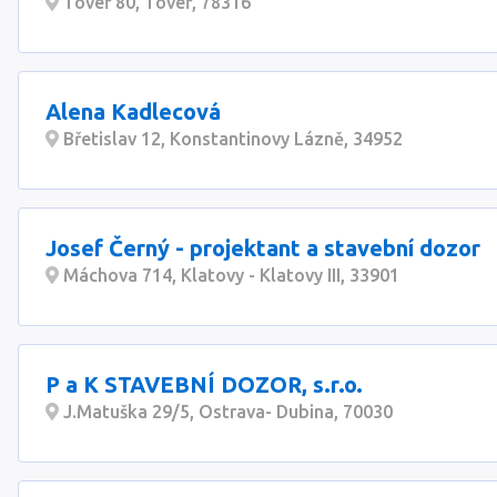
Tovéř 80, Tovéř, 78316
Alena Kadlecová
Břetislav 12, Konstantinovy Lázně, 34952
Josef Černý - projektant a stavební dozor
Máchova 714, Klatovy - Klatovy III, 33901
P a K STAVEBNÍ DOZOR, s.r.o.
J.Matuška 29/5, Ostrava- Dubina, 70030