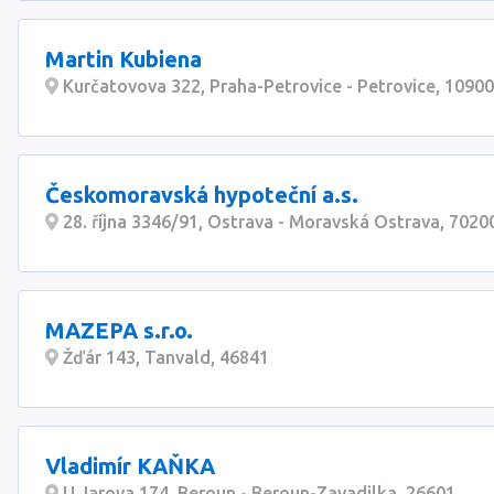
Martin Kubiena
Kurčatovova 322, Praha-Petrovice - Petrovice, 10900
Českomoravská hypoteční a.s.
28. října 3346/91, Ostrava - Moravská Ostrava, 7020
MAZEPA s.r.o.
Žďár 143, Tanvald, 46841
Vladimír KAŇKA
U Jarova 174, Beroun - Beroun-Zavadilka, 26601