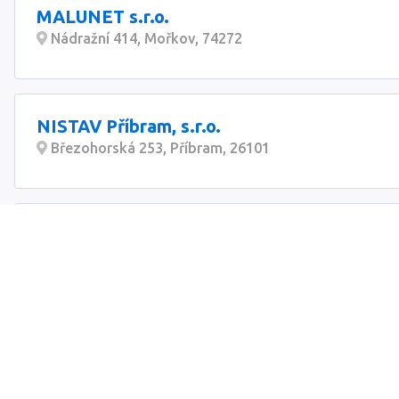
MALUNET s.r.o.
Nádražní 414, Mořkov, 74272
NISTAV Příbram, s.r.o.
Březohorská 253, Příbram, 26101
Stanislav SMOLA - MEBO
Štěrková 258, Kosoř, 25226
JS VEISS s.r.o.
Ruprechtická 1401/8a, Liberec 1, 46001