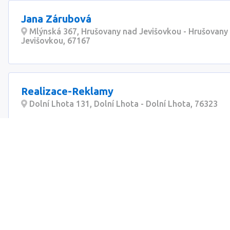
Jana Zárubová
Mlýnská 367, Hrušovany nad Jevišovkou - Hrušovany
Jevišovkou, 67167
Realizace-Reklamy
Dolní Lhota 131, Dolní Lhota - Dolní Lhota, 76323
Jan Pelc
Fialková 1385/27, Praha 10 - Záběhlice, 10600
Eva Illíková