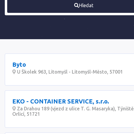
Hledat
Byto
U Školek 963, Litomyšl - Litomyšl-Město, 57001
EKO - CONTAINER SERVICE, s.r.o.
Za Drahou 189 (vjezd z ulice T. G. Masaryka), Týništ
Orlicí, 51721