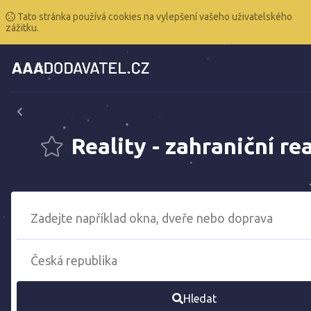
Tato stránka používá cookies na vylepšení vašeho uživatelského
zážitku.
Reality - zahraniční rea
Hledat