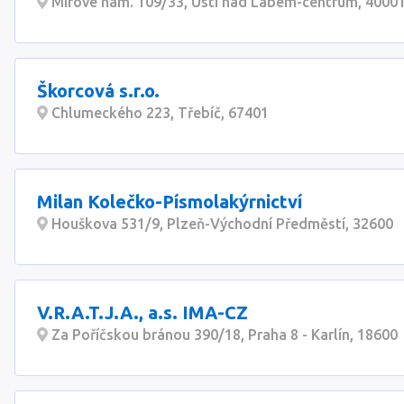
Mírové nám. 109/33, Ústí nad Labem-centrum, 4000
Škorcová s.r.o.
Chlumeckého 223, Třebíč, 67401
Milan Kolečko-Písmolakýrnictví
Houškova 531/9, Plzeň-Východní Předměstí, 32600
V.R.A.T.J.A., a.s. IMA-CZ
Za Poříčskou bránou 390/18, Praha 8 - Karlín, 18600