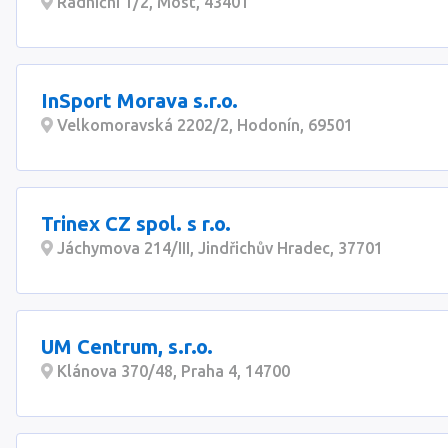
Radniční 1/2, Most, 43401
InSport Morava s.r.o.
Velkomoravská 2202/2, Hodonín, 69501
Trinex CZ spol. s r.o.
Jáchymova 214/III, Jindřichův Hradec, 37701
UM Centrum, s.r.o.
Klánova 370/48, Praha 4, 14700