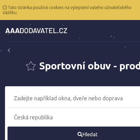
Tato stránka používá cookies na vylepšení vašeho uživatelského
zážitku.
Sportovní obuv - pro
Hledat