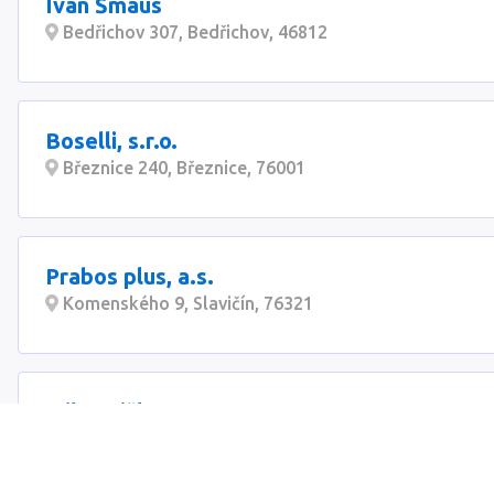
Ivan Šmaus
Bedřichov 307, Bedřichov, 46812
Boselli, s.r.o.
Březnice 240, Březnice, 76001
Prabos plus, a.s.
Komenského 9, Slavičín, 76321
Milan Liška
Slovanská 343/31, Plzeň - Východní Předměstí, 326