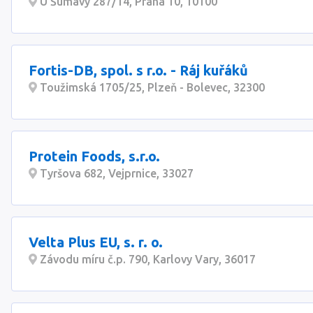
U Šumavy 287/14, Praha 10, 10100
Fortis-DB, spol. s r.o. - Ráj kuřáků
Toužimská 1705/25, Plzeň - Bolevec, 32300
Protein Foods, s.r.o.
Tyršova 682, Vejprnice, 33027
Velta Plus EU, s. r. o.
Závodu míru č.p. 790, Karlovy Vary, 36017