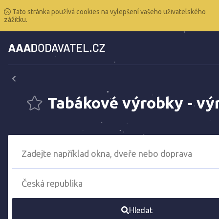
Tato stránka používá cookies na vylepšení vašeho uživatelského
zážitku.
Tabákové výrobky - vý
Hledat