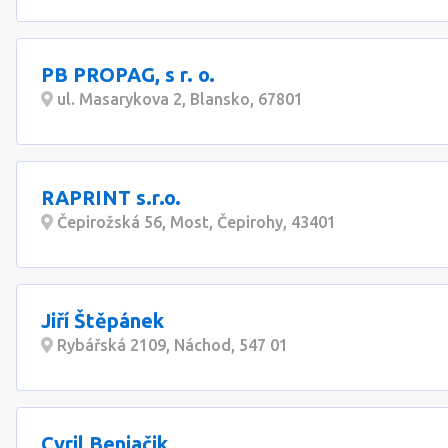
PB PROPAG, s r. o.
ul. Masarykova 2, Blansko, 67801
RAPRINT s.r.o.
Čepirožská 56, Most, Čepirohy, 43401
Jiří Štěpánek
Rybářská 2109, Náchod, 547 01
Cyril Beniačik