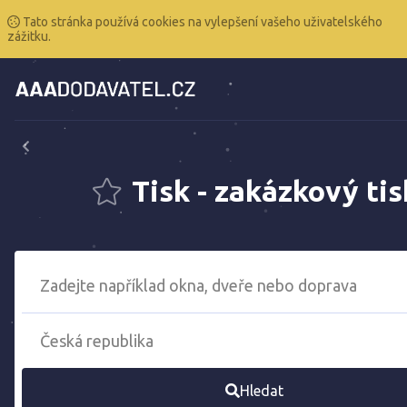
Tato stránka používá cookies na vylepšení vašeho uživatelského
zážitku.
Tisk - zakázkový tis
Hledat