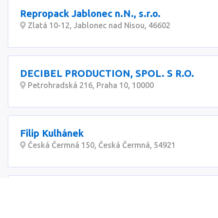
Repropack Jablonec n.N., s.r.o.
Zlatá 10-12, Jablonec nad Nisou, 46602
DECIBEL PRODUCTION, SPOL. S R.O.
Petrohradská 216, Praha 10, 10000
Filip Kulhánek
Česká Čermná 150, Česká Čermná, 54921
Dinocommerce, společnost s ručením ome
Vančurova 341, Chodov u Karlových Var, 35735