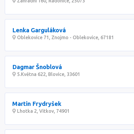
Zahradní 160, Radonice, 25073
Lenka Garguláková
Oblekovice 71, Znojmo - Oblekovice, 67181
Dagmar Šnoblová
5.Května 622, Blovice, 33601
Martin Frydryšek
Lhotka 2, Vitkov, 74901