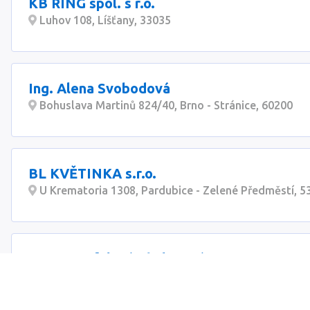
KB RING spol. s r.o.
Luhov 108, Líšťany, 33035
Ing. Alena Svobodová
Bohuslava Martinů 824/40, Brno - Stránice, 60200
BL KVĚTINKA s.r.o.
U Krematoria 1308, Pardubice - Zelené Předměstí, 5
Petra Coufalová Chalupová
Drobného 1973/76a, Brno - Černá Pole, 60200