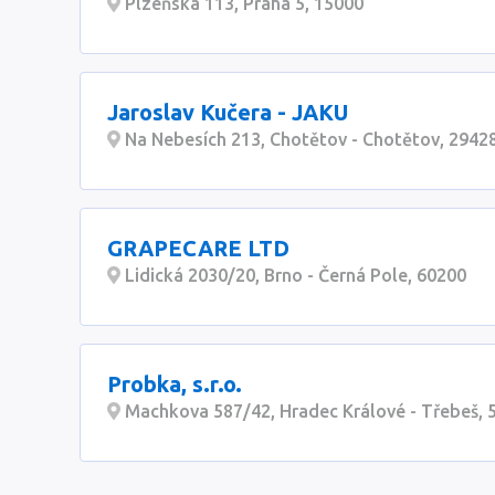
Plzeňská 113, Praha 5, 15000
Jaroslav Kučera - JAKU
Na Nebesích 213, Chotětov - Chotětov, 2942
GRAPECARE LTD
Lidická 2030/20, Brno - Černá Pole, 60200
Probka, s.r.o.
Machkova 587/42, Hradec Králové - Třebeš, 