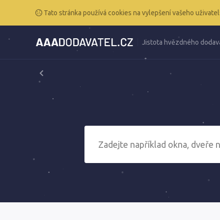
Tato stránka používá cookies na vylepšení vašeho uživatel
Jistota hvězdného dodav