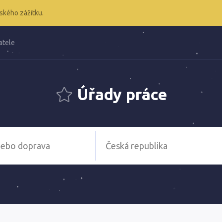
ského zážitku.
atele
Úřady práce