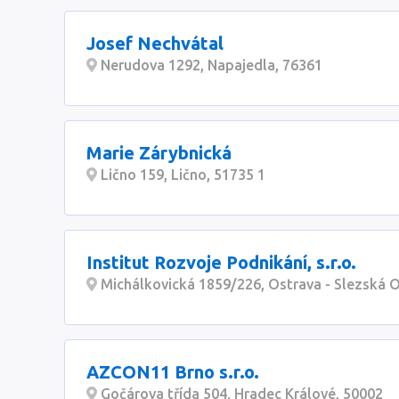
Josef Nechvátal
Nerudova 1292, Napajedla, 76361
Marie Zárybnická
Lično 159, Lično, 51735 1
Institut Rozvoje Podnikání, s.r.o.
Michálkovická 1859/226, Ostrava - Slezská O
AZCON11 Brno s.r.o.
Gočárova třída 504, Hradec Králové, 50002