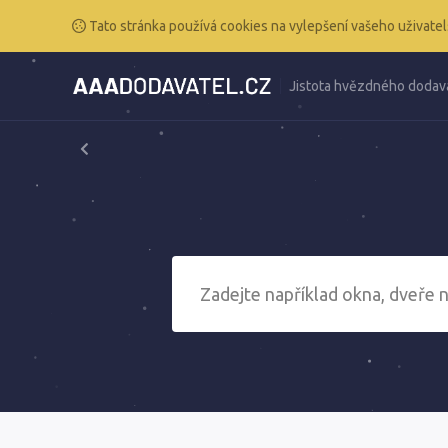
Tato stránka používá cookies na vylepšení vašeho uživatel
Jistota hvězdného dodav