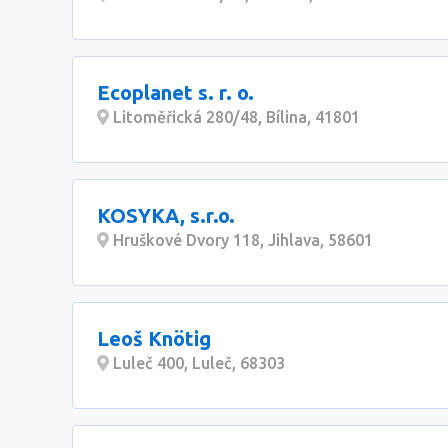
Ecoplanet s. r. o.
Litoměřická 280/48, Bílina, 41801
KOSYKA, s.r.o.
Hruškové Dvory 118, Jihlava, 58601
Leoš Knötig
Luleč 400, Luleč, 68303