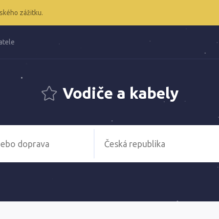
ského zážitku.
atele
Vodiče a kabely