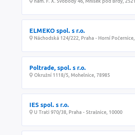
nám. F. X. Svobody 46, Mníšek pod Brdy, 252
ELMEKO spol. s r.o.
Náchodská 124/222, Praha - Horní Počernice
Poltrade, spol. s r.o.
Okružní 1118/5, Mohelnice, 78985
IES spol. s r.o.
U Trati 970/38, Praha - Strašnice, 10000