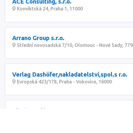
ACE Consulting, s.r.o.
Konviktská 24, Praha 1, 11000
Arrano Group s.r.o.
Střední novosadská 7/10, Olomouc - Nové Sady, 77
Verlag Dashöfer,nakladatelství,spol.s r.o.
Evropská 423/178, Praha - Vokovice, 16000
Libuše Malá
Čenětická 3126/1, Praha 4, 14900