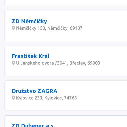
ZD Němčičky
Němčičky 153, Němčičky, 69107
František Král
U Jánského dvora /3041, Břeclav, 69003
Družstvo ZAGRA
Kyjovice 233, Kyjovice, 74768
ZD Dubenec a.s.