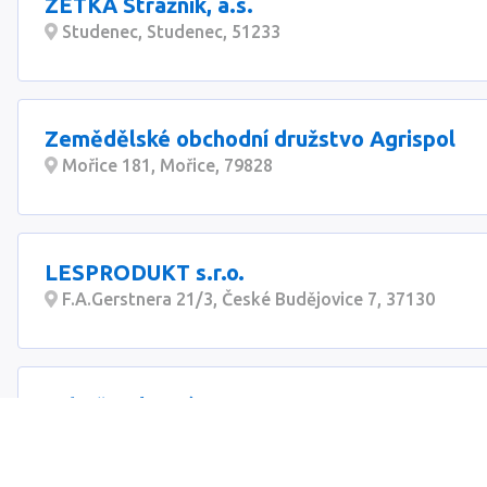
ZETKA Strážník, a.s.
Studenec, Studenec, 51233
Zemědělské obchodní družstvo Agrispol
Mořice 181, Mořice, 79828
LESPRODUKT s.r.o.
F.A.Gerstnera 21/3, České Budějovice 7, 37130
Luboš Pokorný
Chlístov 94, Třebíč, 67522