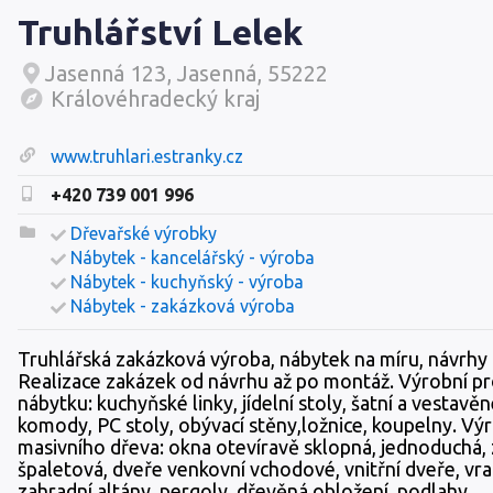
Truhlářství Lelek
Jasenná 123, Jasenná, 55222
Královéhradecký kraj
www.truhlari.estranky.cz
+420 739 001 996
Dřevařské výrobky
Nábytek - kancelářský - výroba
Nábytek - kuchyňský - výroba
Nábytek - zakázková výroba
Truhlářská zakázková výroba, nábytek na míru, návrhy i
Realizace zakázek od návrhu až po montáž. Výrobní p
nábytku: kuchyňské linky, jídelní stoly, šatní a vestavěn
komody, PC stoly, obývací stěny,ložnice, koupelny. Vý
masivního dřeva: okna otevíravě sklopná, jednoduchá,
špaletová, dveře venkovní vchodové, vnitřní dveře, vrat
zahradní altány, pergoly, dřevěná obložení, podlahy.