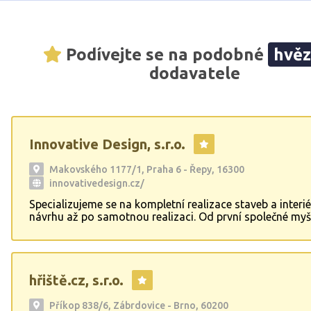
Podívejte se na podobné
hvě
dodavatele
Innovative Design, s.r.o.
Makovského 1177/1, Praha 6 - Řepy, 16300
innovativedesign.cz/
Specializujeme se na kompletní realizace staveb a interi
návrhu až po samotnou realizaci. Od první společné myš
po dokonalý, vybavený a plně funkční interiér. Firma se 
návrhy a realizací staveb, interiérů, výrobou nábytku,
rekonstrukcemi, dodáním kompletního vybavení. Působ
celé České republice.
hřiště.cz, s.r.o.
Příkop 838/6, Zábrdovice - Brno, 60200