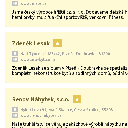
www.hriste.cz
Jsme český výrobce hřiště.cz, s. r. o. Dodáváme dětská hř
herní prvky, multifunkční sportoviště, venkovní fitness,
parkourová hřiště, skateparky a hřiště pro seniory. Všec
hřišť vyvíjíme, navrhujeme, vyrábíme, projektujeme i stav
Nabízíme dětská hřiště venkovní i vnitřní.
Zdeněk Lesák
Nad Týncem 1183/42, Plzeň - Doubravka, 31200
www.pro-byt.com/
Zdeněk Lesák se sídlem v Plzeň - Doubravka se specializ
kompletní rekonstrukce bytů a rodinných domů, půdní v
realizaci podkroví. Naše služby zahrnují také zateplován
rekonstrukce koupelen a kuchyní v různých typech dom
schopni zajistit realizaci na klíč nebo částečně dle vašich
Naše práce zahrnuje zednické, obkladačské, vodoinstala
Renov Nábytek, s.r.o.
topenářské, truhlářské, sádrokartonářské a elektrikářské
Disponujeme truhlářskou dílnou, kde vyrábíme kuchyňské
vestavné skříně na míru dle vašich přání a potřeb.
Nyklíčkova 91, Malá Skalice, Česká Skalice, 55203
www.renovnabytek.cz
Naše truhlářství se věnuje zakázkové výrobě nábytku na