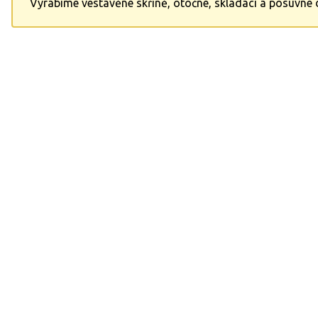
Vyrábíme vestavěné skříně, otočné, skládací a posuvné 
kuchyně na míru a řadu dalšího nábytku pro váš interiér.