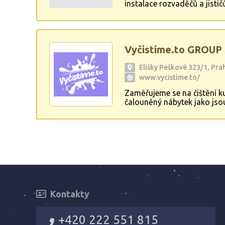
instalace rozvaděčů a jisti
osvětlení a přípojek, poulič
Vyčistíme.to GROUP s
Elišky Peškové 323/1, Pra
www.vycistime.to/
Zaměřujeme se na čištění k
čalouněný nábytek jako jsou 
technologií i nejšetrnějšími 
Kontakty
+420 222 551 815