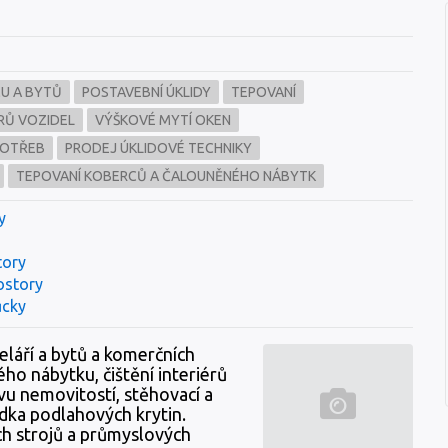
U A BYTŮ
POSTAVEBNÍ ÚKLIDY
TEPOVANÍ
ÉRŮ VOZIDEL
VÝŠKOVÉ MYTÍ OKEN
 POTŘEB
PRODEJ ÚKLIDOVÉ TECHNIKY
TEPOVANÍ KOBERCŮ A ČALOUNĚNÉHO NÁBYTK
y
tory
rostory
ůcky
eláří a bytů a komerčních
ho nábytku, čištění interiérů
vu nemovitostí, stěhovací a
ádka podlahových krytin.
ch strojů a průmyslových