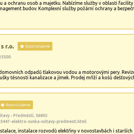
hu a ochranu osob a majetku. Nabízíme služby v oblasti facil
nagement budov. Komplexní služby požární ochrany a bezpečno
elektroinstalace,elektrospotřebičů,plynových nádob, tlakových 
dní plnění povinnosti zaměstnávat osoby se zdravotním postiž
s r.o.
doporučujeme
 15500
ní domovních odpadů tlakovou vodou a motorovými pery. Revi
šky těsnosti kanalizace a jímek. Prodej mříží a košů dešťových
pravy kanalizace krátkou sanační vložkou nebo sanačním rukáv
u frézou. Kompletní servis při řešení problémů s provozem a v
doporučujeme
itavy - Předměstí, 56802
3447-elektro-sunka-svitavy-predmesti.html
talace, instalace rozvodů elektřiny v novostavbách i starších 