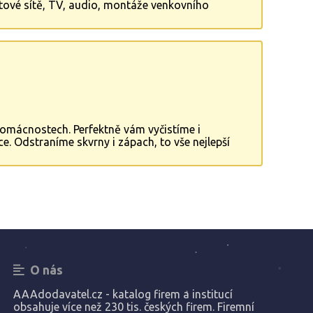
atové sítě, TV, audio, montáže venkovního
talace, kamerové systémy, slaboproud.
domácnostech. Perfektně vám vyčistíme i
ce. Odstraníme skvrny i zápach, to vše nejlepší
O nás
AAAdodavatel.cz - katalog firem a institucí
obsahuje více než 230 tis. českých firem. Firemní