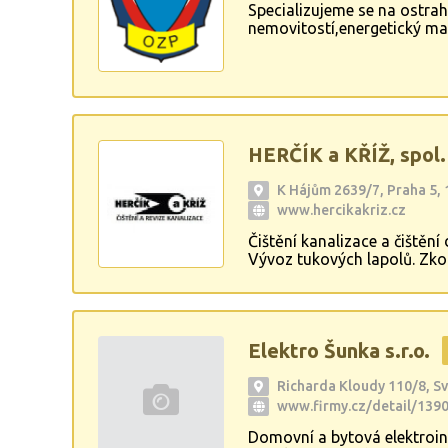
Specializujeme se na ostra
nemovitostí,energetický ma
životního prostředí.Revize 
celé ČR. Zajišťujeme náhra
HERČÍK a KŘÍŽ, spol. 
K Hájům 2639/7, Praha 5,
www.hercikakriz.cz
Čištění kanalizace a čiště
Vývoz tukových lapolů. Zkou
kanalizací a bezvýkopové o
frézování řízenou roboticko
Elektro Šunka s.r.o.
Richarda Kloudy 110/8, Sv
www.firmy.cz/detail/1390
Domovní a bytová elektroins