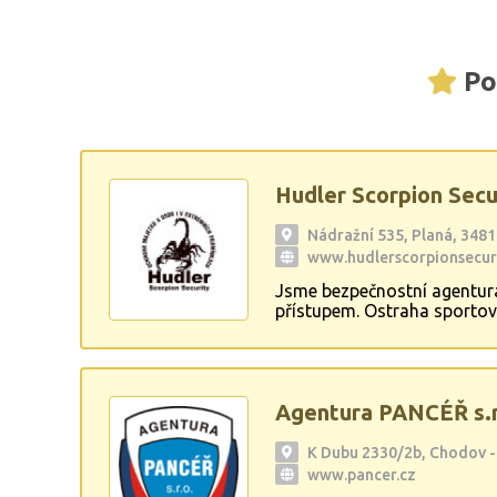
Po
Hudler Scorpion Secur
Nádražní 535, Planá, 348
www.hudlerscorpionsecuri
Jsme bezpečnostní agentura 
přístupem. Ostraha sportovn
Agentura PANCÉŘ s.r
K Dubu 2330/2b, Chodov -
www.pancer.cz