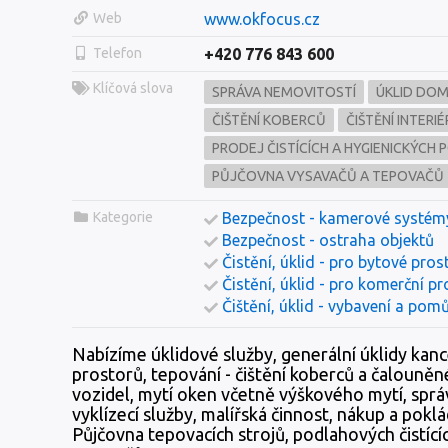
Web
www.okfocus.cz
Telefon
+420 776 843 600
Klíčová slova
SPRÁVA NEMOVITOSTÍ
ÚKLID DOM
ČIŠTĚNÍ KOBERCŮ
ČIŠTĚNÍ INTERI
PRODEJ ČISTÍCÍCH A HYGIENICKÝCH
PŮJČOVNA VYSAVAČŮ A TEPOVAČŮ
Kategorie
Bezpečnost - kamerové systém
Bezpečnost - ostraha objektů
Čistění, úklid - pro bytové pros
Čistění, úklid - pro komerční p
Čištění, úklid - vybavení a pom
Nabízíme úklidové služby, generální úklidy kanc
prostorů, tepování - čištění koberců a čalouněné
vozidel, mytí oken včetně výškového mytí, sprá
vyklízecí služby, malířská činnost, nákup a pokl
Půjčovna tepovacích strojů, podlahových čistící