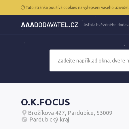
Tato stránka používá cookies na vylepšení vašeho uživatel
Jistota hvězdného dodav
O.K.FOCUS
Brožíkova 427, Pardubice, 53009
Pardubický kraj