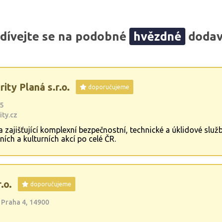
dívejte se na podobné
hvězdné
dodav
ity Planá s.r.o.
doporučujeme
15
ty.cz
zajišťující komplexní bezpečnostní, technické a úklidové služb
ích a kulturních akcí po celé ČR.
.o.
doporučujeme
 Praha 4, 14900