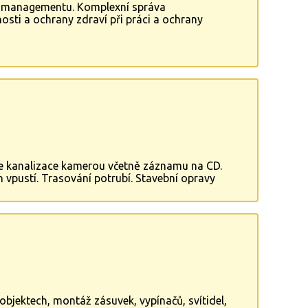
ity managementu. Komplexní správa
sti a ochrany zdraví při práci a ochrany
nádob, zdvihacích zařízení a routerů. Služby po
ením.
ze kanalizace kamerou včetně záznamu na CD.
 vpustí. Trasování potrubí. Stavební opravy
cem. Frézování překážek v kanalizaci, včetně
ýstabou kanalizací.
objektech, montáž zásuvek, vypínačů, svítidel,