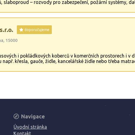
čů, slaboproud – rozvody pro zabezpečení, požární systémy, d
ní osvětlení, revize elektro, veřejné osvětlení, průmyslové ins
.r.o.
doporučujeme
ha, 15000
usových i pokládkových koberců v komerčních prostorech i v 
např. křesla, gauče, židle, kancelářské židle nebo třeba matra
přípravky.
Navigace
Úvodní stránka
Kontakt