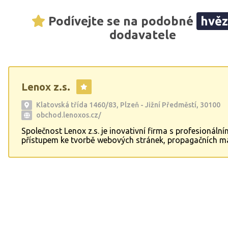
Podívejte se na podobné
hvě
dodavatele
Lenox z.s.
Klatovská třída 1460/83, Plzeň - Jižní Předměstí, 30100
obchod.lenoxos.cz/
Společnost Lenox z.s. je inovativní firma s profesionální
přístupem ke tvorbě webových stránek, propagačních ma
reklamních textů. Specializujeme se také na digitalizaci m
moderování a organizování kulturních akcí. Nabízíme k
služby v oblasti webdesignu, audiovizuální produkce a
administrativních služeb na dálku. Zaměstnáváme také l
zdravotním postižením a poskytujeme náhradní plnění p
Vaše společnost může získat s námi kvalitní překladatel
v angličtině.