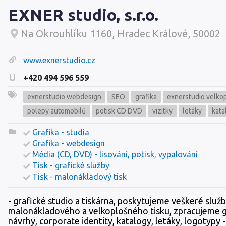
EXNER studio, s.r.o.
Na Okrouhlíku 1160, Hradec Králové, 50002
www.exnerstudio.cz
+420 494 596 559
exnerstudio webdesign
SEO
grafika
exnerstudio velkop
polepy automobilů
potisk CD DVD
vizitky
letáky
kata
Grafika - studia
Grafika - webdesign
Média (CD, DVD) - lisování, potisk, vypalování
Tisk - grafické služby
Tisk - malonákladový tisk
- grafické studio a tiskárna, poskytujeme veškeré služb
malonákladového a velkoplošného tisku, zpracujeme g
návrhy, corporate identity, katalogy, letáky, logotypy -