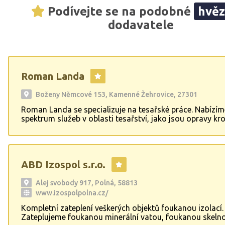
Podívejte se na podobné
hvě
dodavatele
Roman Landa
Boženy Němcové 153, Kamenné Žehrovice, 27301
Roman Landa se specializuje na tesařské práce. Nabízím
spektrum služeb v oblasti tesařství, jako jsou opravy kr
výměna latí a trámů, renovace střech nebo stavba pergo
zahradních altánů. Jsme odborníci na dřevěné konstruk
stavby, ať už se jedná o stání pro vozidla, zahradní do
dřevostavby obecně. Spolupracujeme s našimi zákazníky 
ABD Izospol s.r.o.
záměrech a nabízíme kvalitní práci prováděnou zkušeným
Alej svobody 917, Polná, 58813
www.izospolpolna.cz/
Kompletní zateplení veškerých objektů foukanou izolací.
Zateplujeme foukanou minerální vatou, foukanou skeln