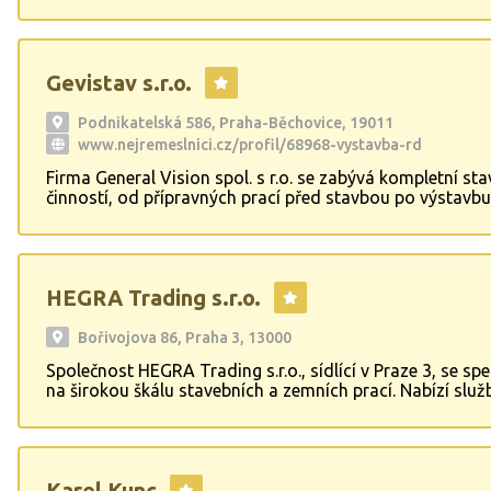
a díky oblibě dřevěných domů i foukanou celulózou. Js
výhradním dodavatelem kvalitní tuzemské foukané mine
„IZOSPOL Granulát“.
Gevistav s.r.o.
Podnikatelská 586, Praha-Běchovice, 19011
www.nejremeslnici.cz/profil/68968-vystavba-rd
Firma General Vision spol. s r.o. se zabývá kompletní sta
činností, od přípravných prací před stavbou po výstavbu
rodinných domů, demolice a pracemi souvisejícími se st
činností. Sádrokartony, fasády zateplení i opravy, vodoi
Strakonice, Klatovy, Plzeň.
HEGRA Trading s.r.o.
Bořivojova 86, Praha 3, 13000
Společnost HEGRA Trading s.r.o., sídlící v Praze 3, se spe
na širokou škálu stavebních a zemních prací. Nabízí služ
výkopy, výkopové práce a hloubení, které jsou základem
jakékoli terénní úpravy. Firma zajišťuje betonování, omítk
profesionální malování, včetně výmalby interiérů. Rovně
věnuje izolacím proti vlhkosti a hydroizolacím, které chr
Karel Kunc
stavby před nežádoucí vlhkostí. HEGRA Trading s.r.o. po