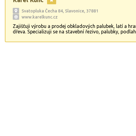
služby také v oblasti stavby plotů a oplocení, a to včetně
zahradních domků a stání pro auta, čímž přispívá k funk
Svatopluka Čecha 84, Slavonice, 37881
estetice venkovních prostor.
www.karelkunc.cz
Zajišťuji výrobu a prodej obkladových palubek, latí a hr
dřeva. Specializuji se na stavební řezivo, palubky, podla
stavební izolační materiály. Dodávám sortiment ze smrk
borovice a modřínu. Nabízím také palivové dříví a dřevěn
Možnost dopravy.