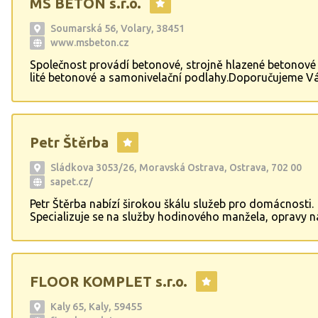
MS BETON s.r.o.
Soumarská 56, Volary, 38451
www.msbeton.cz
Společnost provádí betonové, strojně hlazené betonové
lité betonové a samonivelační podlahy.Doporučujeme 
realizaci podlah ve vašem bytě nebo domě pomocí stro
hlazených betonových potěrů z těchto důvodů: získáte 
hladkou kvalitní podlahu, urychlíte výstavbu, vhodné do
koupelen, na balkony, do průmyslových prostor, možno
Petr Štěrba
dopravit do velkých vzdáleností, případně výšek.
Sládkova 3053/26, Moravská Ostrava, Ostrava, 702 00
sapet.cz/
Petr Štěrba nabízí širokou škálu služeb pro domácnosti.
Specializuje se na služby hodinového manžela, opravy n
řešení různorodých oprav v domácnostech. Díky bohat
zkušenostem a profesionálnímu přístupu je firma schop
a spolehlivě vyřešit i ty nejnáročnější požadavky svých z
FLOOR KOMPLET s.r.o.
Kaly 65, Kaly, 59455