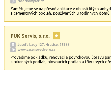
floorkomplet.cz
Zaměřujeme se na přesné aplikace v oblasti litých anhyd
a cementových podlah, používaných u rodinných domů,
novostaveb, rekonstrukcí a půdních vestaveb s kvalitní
léty prověřených materiálů. Zhotovujeme přesné hlazen
základové desky, od kterých se odvíjí další přesná práce
hladké nalepení proti radonových izolací, výstavba zdiv
PUK Servis, s.r.o.
dokonalá pokládka izolací EPS, montáž systémových de
podlahové vytápění, vylití litých potěrů a konečná pokl
finálních vrstev.
Josefa Lady 127, Hrusice, 25166
www.vasenovedvere.cz
Provádíme pokládku, renovaci a povrchovou úpravu pa
a prkenných podlah, plovoucích podlah a třívrstvých dř
podlah, vinylových podlah, PVC, dřevotřísky, korku a ko
Provádíme též malířské, lakýrnické a truhlářské práce. 
dodávku a montáž interiérových dveří a obložkových zá
Provádíme dodávku a montáž vstupních bytových
bezpečnostních dveří RC2 a RC3. Vzorkovna firmy- ulice
1499/74, Praha 4