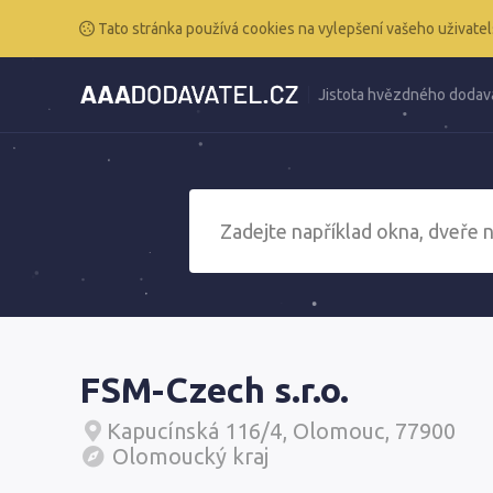
Tato stránka používá cookies na vylepšení vašeho uživatel
Jistota hvězdného dodav
FSM-Czech s.r.o.
Kapucínská 116/4, Olomouc, 77900
Olomoucký kraj