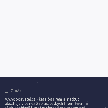
O nás
AAAdodavatel.cz - katalog firem a institucí
obsahuje více než 230 tis. českých firem. Firemní
zápisy nabízejí široké možnosti pro prezentaci