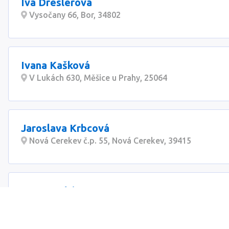
Iva Dreslerová
Vysočany 66, Bor, 34802
Ivana Kašková
V Lukách 630, Měšice u Prahy, 25064
Jaroslava Krbcová
Nová Cerekev č.p. 55, Nová Cerekev, 39415
EU consulting group s.r.o.
Rybná 716/24, Praha 1 - Staré Město, 11000