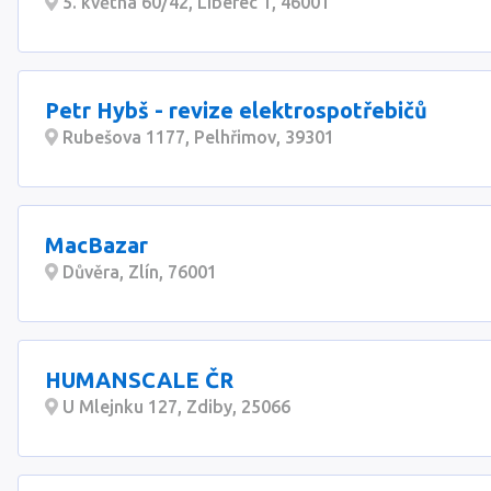
5. května 60/42, Liberec 1, 46001
Petr Hybš - revize elektrospotřebičů
Rubešova 1177, Pelhřimov, 39301
MacBazar
Důvěra, Zlín, 76001
HUMANSCALE ČR
U Mlejnku 127, Zdiby, 25066