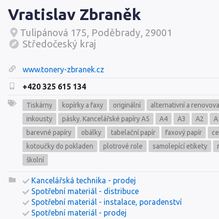
Vratislav Zbraněk
Tulipánová 175, Poděbrady, 29001
Středočeský kraj
www.tonery-zbranek.cz
+420 325 615 134
Tiskárny
kopírky a faxy
originální
alternativní a renovov
inkousty
pásky. Kancelářské papíry A5
A4
A3
A2
A
barevné papíry
obálky
tabelační papír
faxový papír
ce
kotoučky do pokladen
plotrové role
samolepící etikety
školní
Kancelářská technika - prodej
Spotřební materiál - distribuce
Spotřební materiál - instalace, poradenství
Spotřební materiál - prodej