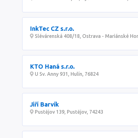
InkTec CZ s.r.o.
Slévárenská 408/18, Ostrava - Mariánské Hor
KTO Haná s.r.o.
U Sv. Anny 931, Hulín, 76824
Jiří Barvík
Pustějov 139, Pustějov, 74243