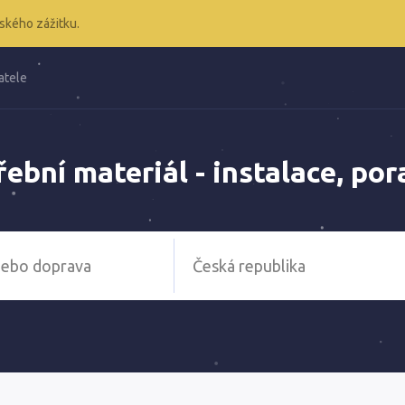
ského zážitku.
atele
ební materiál - instalace, po