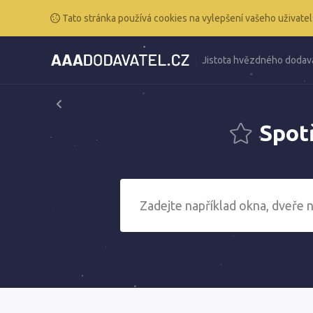
Tato stránka používá cookies na vylepšení vašeho uživatel
Jistota hvězdného dodav
Spotř