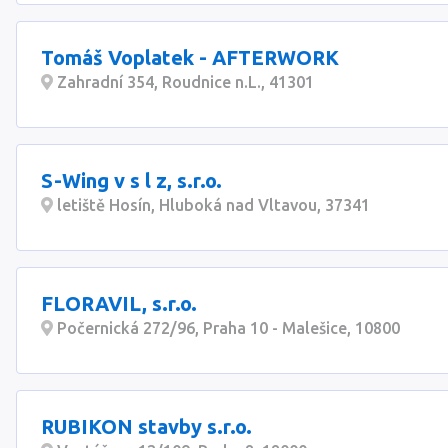
Tomáš Voplatek - AFTERWORK
Zahradní 354, Roudnice n.L., 41301
S-Wing v s l z, s.r.o.
letiště Hosín, Hluboká nad Vltavou, 37341
FLORAVIL, s.r.o.
Počernická 272/96, Praha 10 - Malešice, 10800
RUBIKON stavby s.r.o.