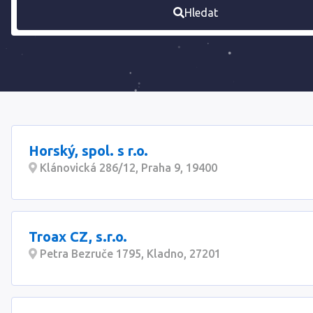
Hledat
Horský, spol. s r.o.
Klánovická 286/12, Praha 9, 19400
Troax CZ, s.r.o.
Petra Bezruče 1795, Kladno, 27201