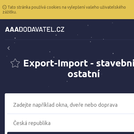
Tato stránka používá cookies na vylepšení vašeho uživatelského
zážitku.
Export-Import - stavebni
ostatní