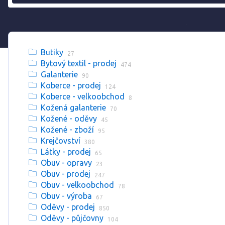
Butiky
27
Bytový textil - prodej
474
Galanterie
90
Koberce - prodej
124
Koberce - velkoobchod
8
Kožená galanterie
70
Kožené - oděvy
45
Kožené - zboží
95
Krejčovství
380
Látky - prodej
65
Obuv - opravy
23
Obuv - prodej
247
Obuv - velkoobchod
78
Obuv - výroba
67
Oděvy - prodej
850
Oděvy - půjčovny
104