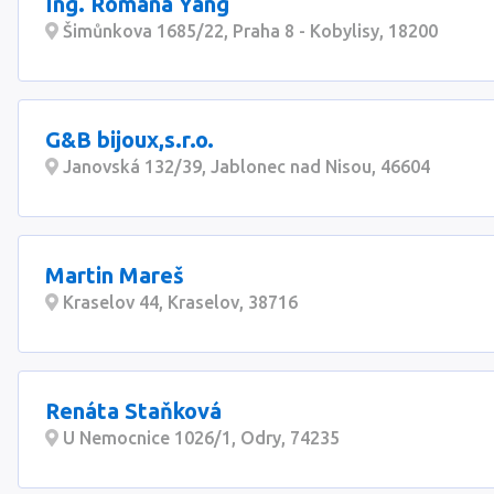
Ing. Romana Yang
Šimůnkova 1685/22, Praha 8 - Kobylisy, 18200
G&B bijoux,s.r.o.
Janovská 132/39, Jablonec nad Nisou, 46604
Martin Mareš
Kraselov 44, Kraselov, 38716
Renáta Staňková
U Nemocnice 1026/1, Odry, 74235