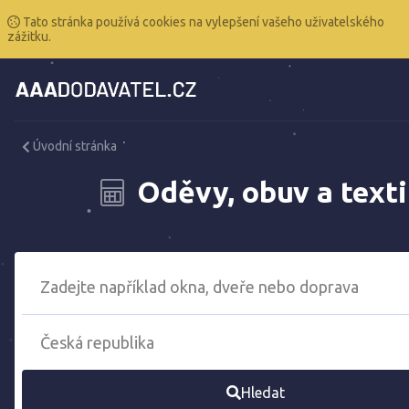
Tato stránka používá cookies na vylepšení vašeho uživatelského
zážitku.
Úvodní stránka
Oděvy, obuv a texti
Hledat