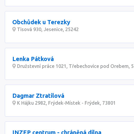
Obchůdek u Terezky
Tisová 930, Jesenice, 25242
Lenka Pátková
Družstevní práce 1021, Třebechovice pod Orebem, 
Dagmar Ztratilová
K Hájku 2982, Frýdek-Místek - Frýdek, 73801
INZEP centrum - chráněná dílna