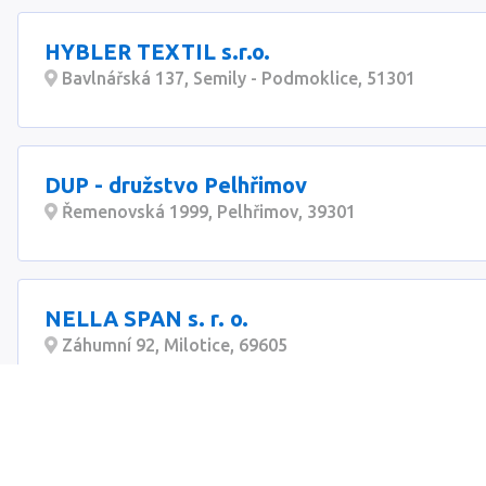
HYBLER TEXTIL s.r.o.
Bavlnářská 137, Semily - Podmoklice, 51301
DUP - družstvo Pelhřimov
Řemenovská 1999, Pelhřimov, 39301
NELLA SPAN s. r. o.
Záhumní 92, Milotice, 69605
Elis Textil Servis s.r.o.
Lidická 1180, Lanškroun, 563 01