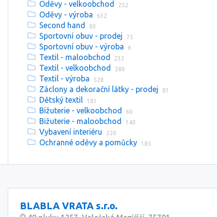
Oděvy - velkoobchod
252
Oděvy - výroba
632
Second hand
80
Sportovní obuv - prodej
75
Sportovní obuv - výroba
6
Textil - maloobchod
233
Textil - velkoobchod
280
Textil - výroba
528
Záclony a dekorační látky - prodej
81
Dětský textil
181
Bižuterie - velkoobchod
60
Bižuterie - maloobchod
140
Vybavení interiéru
220
Ochranné oděvy a pomůcky
185
BLABLA VRATA s.r.o.