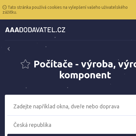
Tato stránka používá cookies na vylepšení vašeho uživatelského
zážitku.
Počítače - výroba, vý
komponent