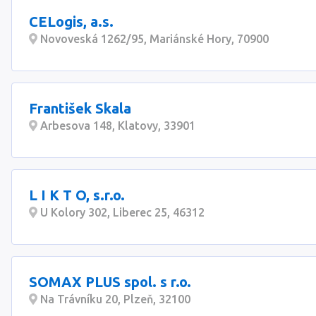
CELogis, a.s.
Novoveská 1262/95, Mariánské Hory, 70900
František Skala
Arbesova 148, Klatovy, 33901
L I K T O, s.r.o.
U Kolory 302, Liberec 25, 46312
SOMAX PLUS spol. s r.o.
Na Trávníku 20, Plzeň, 32100