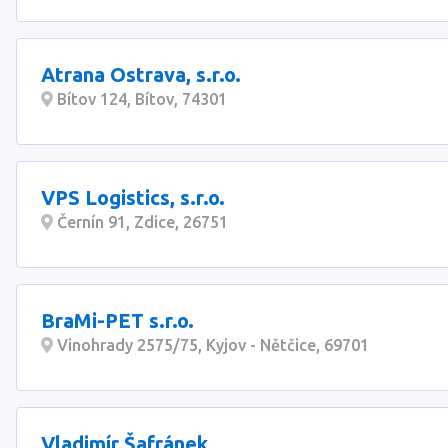
Atrana Ostrava, s.r.o.
Bítov 124, Bítov, 74301
VPS Logistics, s.r.o.
Černín 91, Zdice, 26751
BraMi-PET s.r.o.
Vinohrady 2575/75, Kyjov - Nětčice, 69701
Vladimír Šafránek