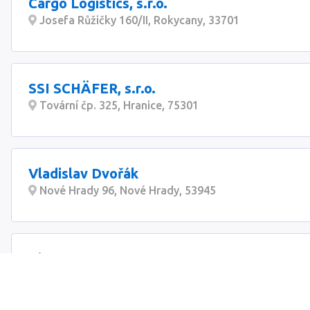
Cargo Logistics, s.r.o.
Josefa Růžičky 160/II, Rokycany, 33701
SSI SCHÄFER, s.r.o.
Tovární čp. 325, Hranice, 75301
Vladislav Dvořák
Nové Hrady 96, Nové Hrady, 53945
Binta, s.r.o.
Vyskočilova 1410/1, Praha-Michle, 14000