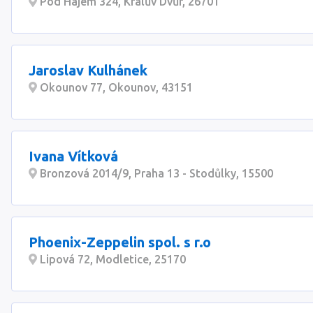
Pod Hájem 324, Králův Dvůr, 26701
Jaroslav Kulhánek
Okounov 77, Okounov, 43151
Ivana Vítková
Bronzová 2014/9, Praha 13 - Stodůlky, 15500
Phoenix-Zeppelin spol. s r.o
Lipová 72, Modletice, 25170