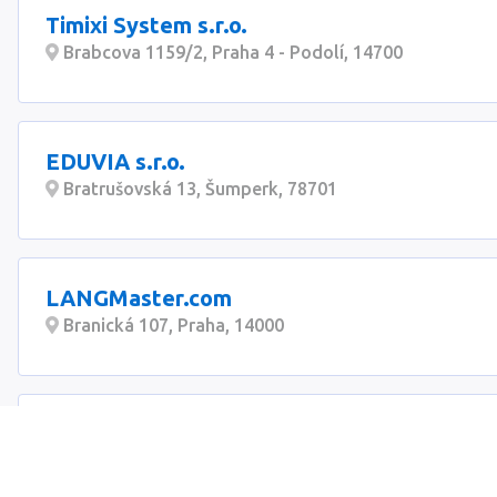
Timixi System s.r.o.
Brabcova 1159/2, Praha 4 - Podolí, 14700
EDUVIA s.r.o.
Bratrušovská 13, Šumperk, 78701
LANGMaster.com
Branická 107, Praha, 14000
Ing. Jan Pachner
Milady Horákové 850/86, Praha 7 - Bubeneč (Praha 7