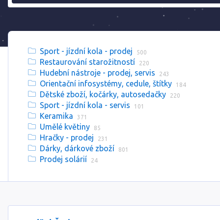
Sport - jízdní kola - prodej
500
Restaurování starožitností
220
Hudební nástroje - prodej, servis
243
Orientační infosystémy, cedule, štítky
184
Dětské zboží, kočárky, autosedačky
220
Sport - jízdní kola - servis
101
Keramika
371
Umělé květiny
85
Hračky - prodej
231
Dárky, dárkové zboží
801
Prodej solárií
24