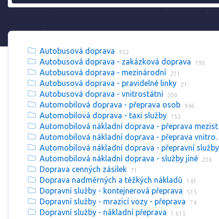
Autobusová doprava
552
Autobusová doprava - zakázková doprava
193
Autobusová doprava - mezinárodní
211
Autobusová doprava - pravidelné linky
21
Autobusová doprava - vnitrostátní
200
Automobilová doprava - přeprava osob
946
Automobilová doprava - taxi služby
755
Automo
Automobilová nákladní d
Automobilová nákladní doprava - přepravní služby
Automobilová nákladní doprava - služby jiné
236
Doprava cenných zásilek
71
Doprava nadměrných a těžkých nákladů
141
Dopravní služby - kontejnerová přeprava
515
Dopravní služby - mrazicí vozy - přeprava
74
Dopravní služby - nákladní přeprava
1 615