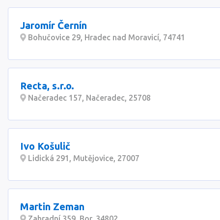
Jaromír Černín
Bohučovice 29, Hradec nad Moravicí, 74741
Recta, s.r.o.
Načeradec 157, Načeradec, 25708
Ivo Košulič
Lidická 291, Mutějovice, 27007
Martin Zeman
Zahradní 359, Bor, 34802