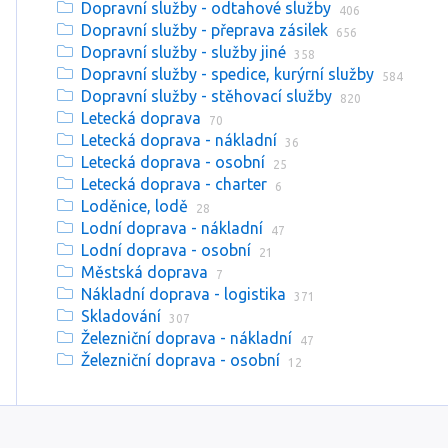
Dopravní služby - odtahové služby
406
Dopravní služby - přeprava zásilek
656
Dopravní služby - služby jiné
358
Dopravní služby - spedice, kurýrní služby
584
Dopravní služby - stěhovací služby
820
Letecká doprava
70
Letecká doprava - nákladní
36
Letecká doprava - osobní
25
Letecká doprava - charter
6
Loděnice, lodě
28
Lodní doprava - nákladní
47
Lodní doprava - osobní
21
Městská doprava
7
Nákladní doprava - logistika
371
Skladování
307
Železniční doprava - nákladní
47
Železniční doprava - osobní
12