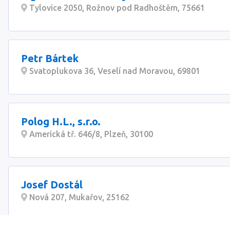
Tylovice 2050, Rožnov pod Radhoštěm, 75661
Petr Bártek
Svatoplukova 36, Veselí nad Moravou, 69801
Polog H.L., s.r.o.
Americká tř. 646/8, Plzeň, 30100
Josef Dostál
Nová 207, Mukařov, 25162