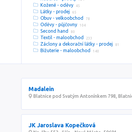
Kožené - oděvy
45
Látky - prodej
65
Obuv - velkoobchod
78
Oděvy - půjčovny
104
Second hand
80
Textil - maloobchod
233
Záclony a dekorační látky - prodej
81
Bižuterie - maloobchod
140
Madalein
Blatnice pod Svatým Antonínkem 798, Blatn
JK Jaroslava Kopečková