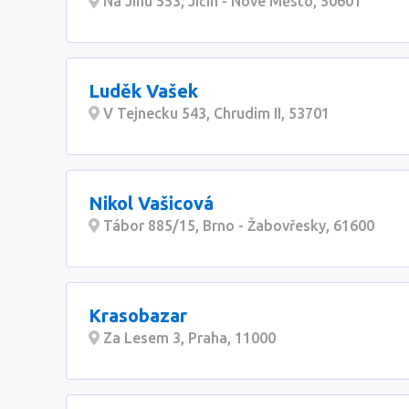
Na Jihu 553, Jičín - Nové Město, 50601
Luděk Vašek
V Tejnecku 543, Chrudim II, 53701
Nikol Vašicová
Tábor 885/15, Brno - Žabovřesky, 61600
Krasobazar
Za Lesem 3, Praha, 11000