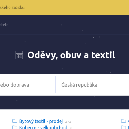
ského zážitku.
atele
Oděvy, obuv a textil
Bytový textil - prodej
474
Koberce - velkoobchod
8