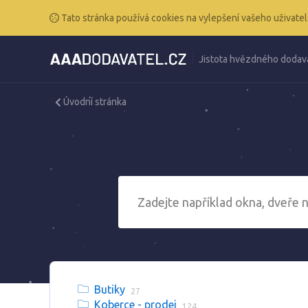
Tato stránka používá cookies na vylepšení vašeho uživatel
Jistota hvězdného dodav
Úvodní stránka
Butiky
27
Koberce - prodej
124