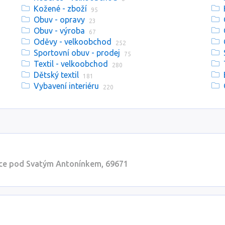
Kožené - zboží
95
Obuv - opravy
23
Obuv - výroba
67
Oděvy - velkoobchod
252
Sportovní obuv - prodej
75
Textil - velkoobchod
280
Dětský textil
181
Vybavení interiéru
220
ice pod Svatým Antonínkem, 69671