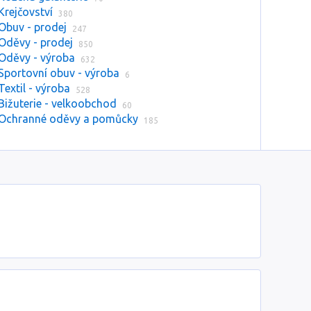
Krejčovství
380
Obuv - prodej
247
Oděvy - prodej
850
Oděvy - výroba
632
Sportovní obuv - výroba
6
Textil - výroba
528
Bižuterie - velkoobchod
60
Ochranné oděvy a pomůcky
185