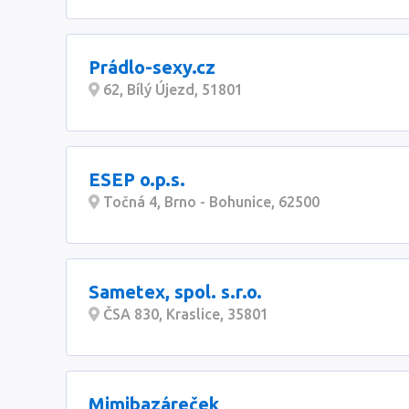
Prádlo-sexy.cz
62, Bílý Újezd, 51801
ESEP o.p.s.
Točná 4, Brno - Bohunice, 62500
Sametex, spol. s.r.o.
ČSA 830, Kraslice, 35801
Mimibazáreček