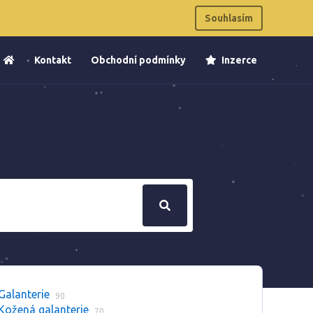
Souhlasím
Kontakt
Obchodní podmínky
Inzerce
Galanterie
90
Kožená galanterie
70